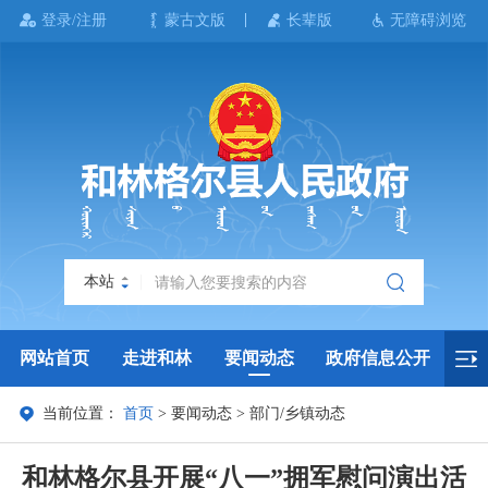
登录/注册
蒙古文版
长辈版
无障碍浏览
本站
网站首页
走进和林
要闻动态
政府信息公开
当前位置：
首页
>
要闻动态
>
部门/乡镇动态
政务服务
政民互动
政府数据
专题专栏
和林格尔县开展“八一”拥军慰问演出活