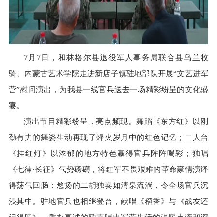
7月7日，和林格尔县退役军人事务局联合县乌兰牧
骑、内蒙古艺术学院走进新店子镇驻地部队开展“文艺进军
营”慰问演出，为我县一线官兵送去一场精彩纷呈的文化盛
宴。
演出节目精彩纷呈，亮点频现。舞蹈《东方红》以刚
劲有力的舞姿生动再现了烽火岁月中的红色记忆；二人台
《挂红灯》以浓郁的地方特色赢得官兵阵阵喝彩；独唱
《七律·长征》气势磅礴，将红军不畏艰难的革命豪情演绎
得荡气回肠；悠扬的二胡独奏如清泉流淌，令全场官兵沉
浸其中。驻地官兵也相继登台，献唱《稻香》与《战友还