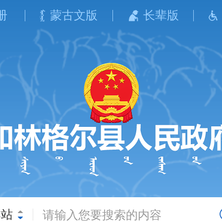
册
蒙古文版
长辈版
本站