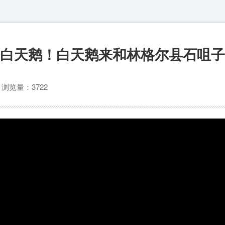
白天鹅！白天鹅来和林格尔县石咀子
心
浏览量：3722