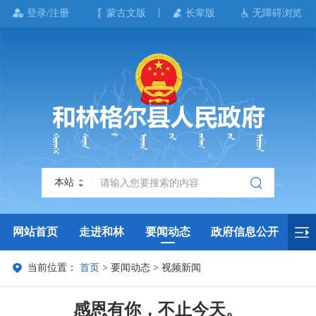
登录/注册
蒙古文版
长辈版
无障碍浏览
本站
网站首页
走进和林
要闻动态
政府信息公开
当前位置：
首页
>
要闻动态
>
视频新闻
政务服务
政民互动
政府数据
专题专栏
感恩有你，不止今天。