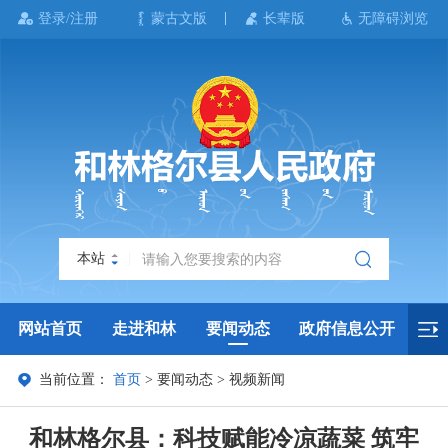
登录/注册
蒙古文版
长辈版
无障碍浏览
本站
网站首页
走进和林
要闻动态
政府信息公开
当前位置：
首页
>
要闻动态
>
视频新闻
政务服务
政民互动
政府数据
专题专栏
和林格尔县：科技赋能冷凉蔬菜 筑牢