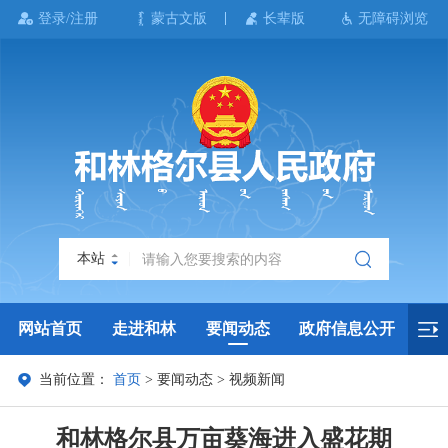
登录/注册
蒙古文版
长辈版
无障碍浏览
本站
网站首页
走进和林
要闻动态
政府信息公开
当前位置：
首页
>
要闻动态
>
视频新闻
政务服务
政民互动
政府数据
专题专栏
和林格尔县万亩葵海进入盛花期