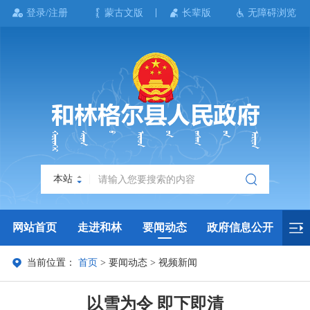
登录/注册
蒙古文版
长辈版
无障碍浏览
本站
网站首页
走进和林
要闻动态
政府信息公开
当前位置：
首页
>
要闻动态
>
视频新闻
政务服务
政民互动
政府数据
专题专栏
以雪为令 即下即清