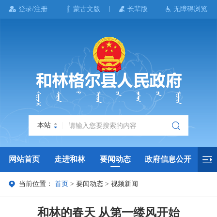
登录/注册
蒙古文版
长辈版
无障碍浏览
本站
网站首页
走进和林
要闻动态
政府信息公开
当前位置：
首页
>
要闻动态
>
视频新闻
政务服务
政民互动
政府数据
专题专栏
和林的春天 从第一缕风开始