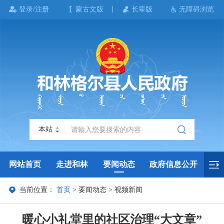
登录/注册
蒙古文版
长辈版
无障碍浏览
本站
网站首页
走进和林
要闻动态
政府信息公开
当前位置：
首页
>
要闻动态
>
视频新闻
政务服务
政民互动
政府数据
专题专栏
暖心小礼堂里的社区治理“大文章”