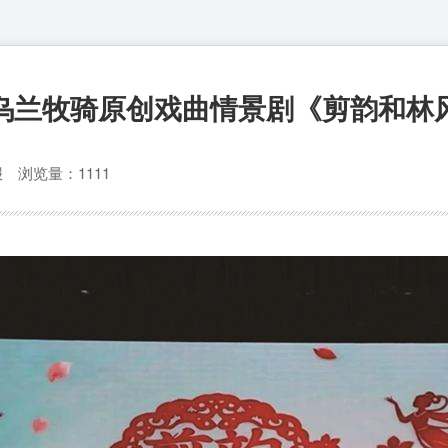
乌兰牧骑原创戏曲情景剧《剪韵和林
日报
浏览量：1111