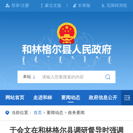
登录/注册
蒙古文版
长辈版
无障碍浏览
本站
网站首页
走进和林
要闻动态
政府信息公开
当前位置：
首页
>
要闻动态
>
政务要闻
政务服务
政民互动
政府数据
专题专栏
于会文在和林格尔县调研督导时强调