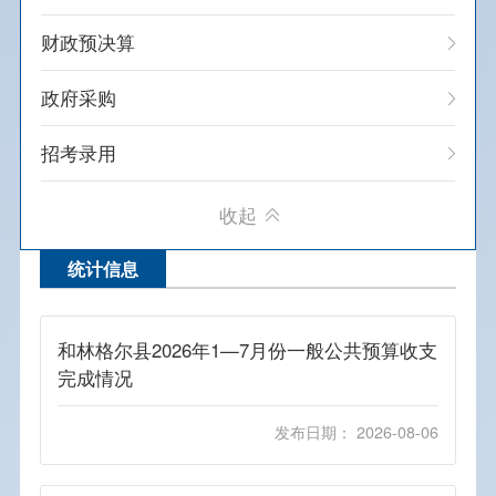
办公地址： 和林格尔县城关镇东一街北
财政预决算
第五小学西侧档案馆北
政府采购
联系电话： 0471-7185918
办公时间： 上午8:30-12:00，下午2:30-
招考录用
5:30（节假日及双休日除外）
建议提案办理
收起
重点领域信息
统计信息
统计信息
和林格尔县2026年1—7月份一般公共预算收支
权责清单
完成情况
其他
发布日期： 2026-08-06