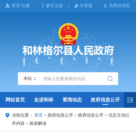
登录/注册
蒙古文版
长辈版
无障碍浏览
本站
网站首页
走进和林
要闻动态
政府信息公开
当前位置：
首页
>
政府信息公开
>
政府信息公开
>
法定主动公
政务服务
政民互动
政府数据
专题专栏
开内容
>
政策解读