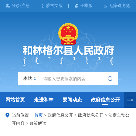
登录/注册
蒙古文版
长辈版
无障碍浏览
本站
网站首页
走进和林
要闻动态
政府信息公开
当前位置：
首页
>
政府信息公开
>
政府信息公开
>
法定主动公
政务服务
政民互动
政府数据
专题专栏
开内容
>
政策解读