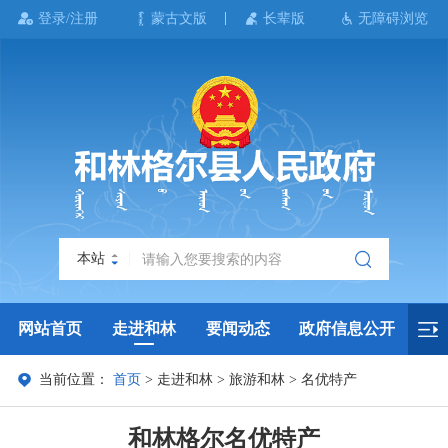
登录/注册
蒙古文版
长辈版
无障碍浏览
本站
网站首页
走进和林
要闻动态
政府信息公开
当前位置：
首页
>
走进和林
>
旅游和林
>
名优特产
政务服务
政民互动
政府数据
专题专栏
和林格尔名优特产