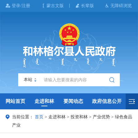
登录/注册
蒙古文版
长辈版
无障碍浏览
本站
网站首页
走进和林
要闻动态
政府信息公开
当前位置：
首页
>
走进和林
>
投资和林
>
产业优势
>
绿色食品
政务服务
政民互动
政府数据
专题专栏
产业