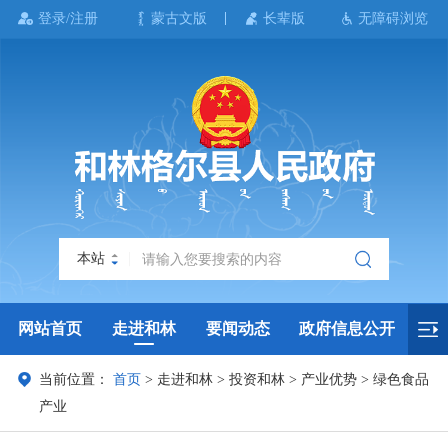
登录/注册
蒙古文版
长辈版
无障碍浏览
本站
网站首页
走进和林
要闻动态
政府信息公开
当前位置：
首页
>
走进和林
>
投资和林
>
产业优势
>
绿色食品
政务服务
政民互动
政府数据
专题专栏
产业