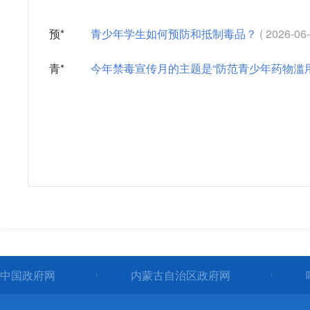
禁毒预防宣传教育
预*
青少年学生如何预防和抵制毒品？
( 2026-06-
何开展工作的？
青*
今年禁毒宣传月的主题是“防范青少年药物滥用
嘉宾 | 呼和浩特市
主持人、各位线上
中，严厉打击毒品
传教育才是从源头遏
16个全民禁毒宣传
中国政府网
内蒙古自治区政府网