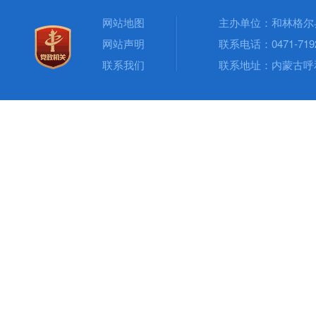
防范青少年药物滥用
网站地图
主办单位：和林格尔县
（县）区，以及各
网站声明
联系电话：0471-71
融合各方宣传资源
联系我们
联系地址：内蒙古
平推进全市禁毒“大
户。在宣传月期间
动，围绕“6.1”《
日、“6.3”虎门销烟
间节点，各地与宣
育、卫健、市场监
协会积极配合，深