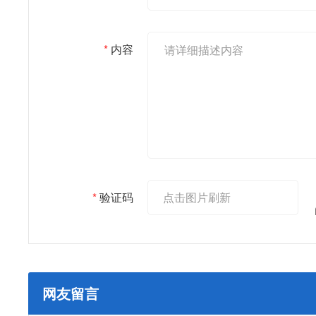
主持人 |
*
内容
为深入贯彻落实习近
题治理之路，坚决打
深化毒品综合治理
效，提高全民识毒
*
验证码
注、支持、参与禁
头，于6月份在全市
网友留言
活动。首先请给大