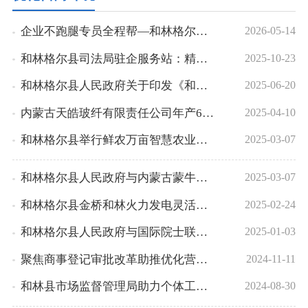
企业不跑腿专员全程帮—和林格尔县优化营商环境跑出项目建设加速度
2026-05-14
和林格尔县司法局驻企服务站：精准法治服务护航企业发展新篇章
2025-10-23
和林格尔县人民政府关于印发《和林格尔县支持奶产业高质量发展八条措施》的通知
2025-06-20
内蒙古天皓玻纤有限责任公司年产60万吨高性能玻璃纤维生产基地项目二期2号线举行点火仪式
2025-04-10
和林格尔县举行鲜农万亩智慧农业科技园合作协议签约仪式
2025-03-07
和林格尔县人民政府与内蒙古蒙牛乳业（集团）股份有限公司签署合作协议
2025-03-07
和林格尔县金桥和林火力发电灵活性改造配套消纳新能源48万千瓦风电项目开工
2025-02-24
和林格尔县人民政府与国际院士联合体签署战略合作协议
2025-01-03
聚焦商事登记审批改革助推优化营商环境
2024-11-11
和林县市场监督管理局助力个体工商户发展
2024-08-30