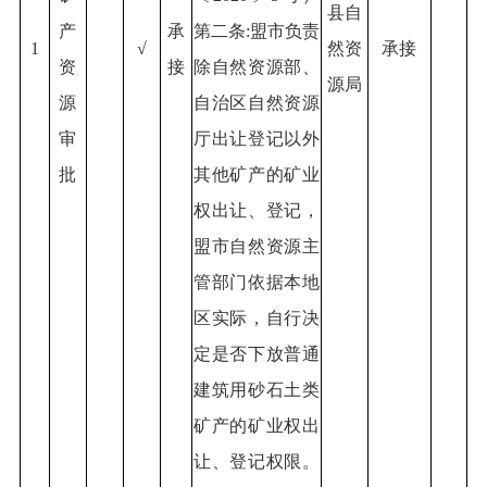
县自
产
承
第二条:盟市负责
1
√
然资
承接
资
接
除自然资源部、
源局
源
自治区自然资源
审
厅出让登记以外
批
其他矿产的矿业
权出让、登记，
盟市自然资源主
管部门依据本地
区实际，自行决
定是否下放普通
建筑用砂石土类
矿产的矿业权出
让、登记权限。