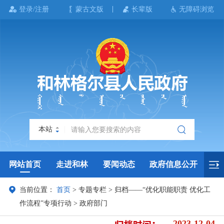
登录/注册
蒙古文版
长辈版
无障碍浏览
本站
网站首页
走进和林
要闻动态
政府信息公开
当前位置：
首页
>
专题专栏
>
归档——“优化职能职责 优化工
政务服务
政民互动
政府数据
专题专栏
作流程”专项行动
>
政府部门
2023-12-04