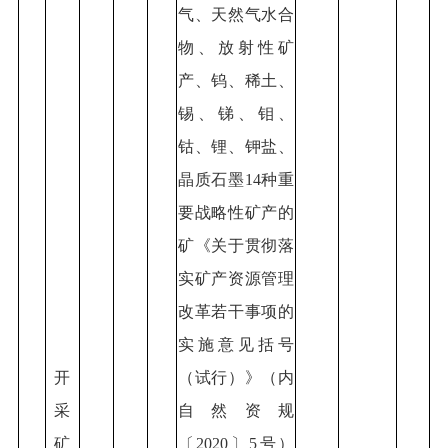
气、天然气水合
物、放射性矿
产、钨、稀土、
锡、锑、钼、
钴、锂、钾盐、
晶质石墨14种重
要战略性矿产的
矿《关于贯彻落
实矿产资源管理
改革若干事项的
实施意见括号
开
（试行）》（内
采
自然资规
矿
〔2020〕5号）