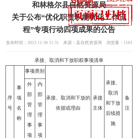
和林格尔县自然资源局
关于公布“优化职责职能优化工作流
程”专项行动四项成果的公告
发布时间：2023-11-30 11:31
来源：县自然资源局
浏览量：1183
承接、取消和下放职权事项清单
事项类别
承接、
外
内
事
取消
部
部
序
项
承接、取消和下放的
承接
备
和下放
管
管
号
名
依据或理由
主体
注
后续措
理
理
称
施
事
事
项
项