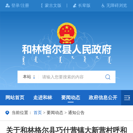
登录/注册
蒙古文版
长辈版
无障碍浏览
本站
网站首页
走进和林
要闻动态
政府信息公开
当前位置：
首页
>
要闻动态
>
通知公告
政务服务
政民互动
政府数据
专题专栏
关于和林格尔县巧什营镇大新营村呼和