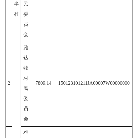
半
民
村
委
员
会
雅
达
牧
村
2
7809.14
150123101211JA00007W00000000
民
委
员
会
雅