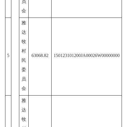
员
会
雅
达
牧
村
5
63068.82
150123101200JA00026W00000000
民
委
员
会
雅
达
牧