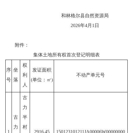
和林格尔县自然资源局
2026年4月1日
附件：
集体土地所有权首次登记明细表
权
序
坐
发证面积
利
不动产单元号
号
落
(单位：㎡)
人
古
力
古
半
力
村
1
2916.45
150123101211JA00006W00000000