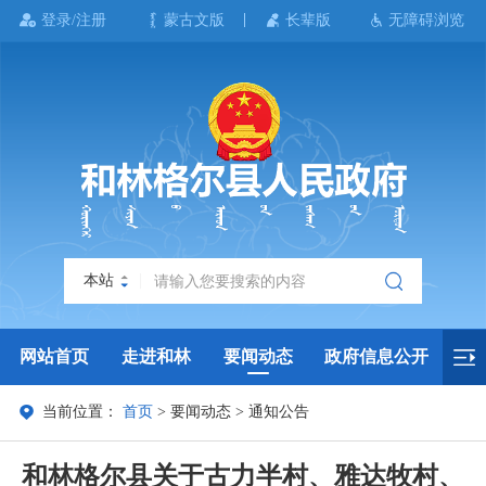
登录/注册
蒙古文版
长辈版
无障碍浏览
本站
网站首页
走进和林
要闻动态
政府信息公开
当前位置：
首页
>
要闻动态
>
通知公告
政务服务
政民互动
政府数据
专题专栏
和林格尔县关于古力半村、雅达牧村、