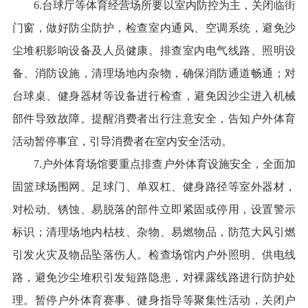
6.台球厅等体育经营场所要以室内防控为主，关闭临街
门窗，做好防尘防护，检查室内通风、空调系统，避免沙
尘堆积影响设备及人员健康。排查室内电气线路、照明设
备、消防设施，清理场地内杂物，确保消防通道畅通；对
台球桌、健身器材等设备进行检查，避免因沙尘进入机械
部件导致故障。提醒消费者出行注意安全，告知户外体育
活动暂停事宜，引导消费者在室内安全活动。
7.户外体育场馆要重点排查户外体育设施安全，全面加
固篮球场围网、足球门、单双杠、健身路径等室外器材，
对松动、锈蚀、易脱落的部件立即紧固或停用，设置警示
标识；清理场地内枯枝、杂物、易燃物品，防范大风引燃
引发火灾及物品坠落伤人。检查场馆内户外照明、供电线
路，避免沙尘堆积引发短路隐患，对裸露线路进行防护处
理。暂停户外体育赛事、健身指导等聚集性活动，关闭户