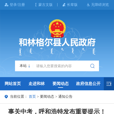
登录/注册
蒙古文版
长辈版
无障碍浏览
本站
网站首页
走进和林
要闻动态
政府信息公开
当前位置：
首页
>
要闻动态
>
通知公告
政务服务
政民互动
政府数据
专题专栏
事关中考，呼和浩特发布重要提示！