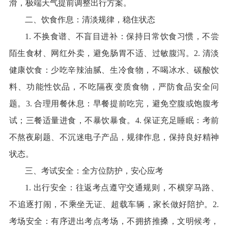
滑，极端天气提前调整出行方案。
二、饮食作息：清淡规律，稳住状态
1. 不换食谱、不盲目进补：保持日常饮食习惯，不尝
陌生食材、网红外卖，避免肠胃不适、过敏腹泻。2. 清淡
健康饮食：少吃辛辣油腻、生冷食物，不喝冰水、碳酸饮
料、功能性饮品，不吃隔夜变质食物，严防食品安全问
题。3. 合理用餐休息：早餐提前吃完，避免空腹或饱腹考
试；三餐适量进食，不暴饮暴食。4. 保证充足睡眠：考前
不熬夜刷题、不沉迷电子产品，规律作息，保持良好精神
状态。
三、考试安全：全方位防护，安心应考
1. 出行安全：往返考点遵守交通规则，不横穿马路、
不追逐打闹，不乘坐无证、超载车辆，家长做好陪护。2.
考场安全：有序进出考点考场，不拥挤推搡，文明候考，