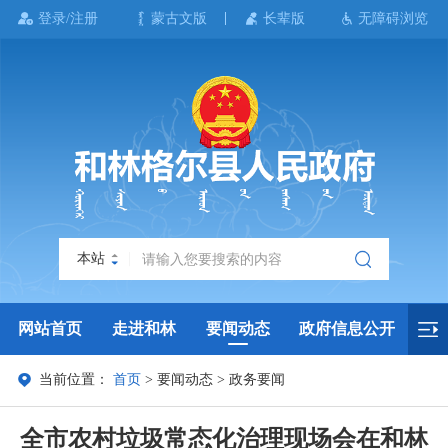
登录/注册
蒙古文版
长辈版
无障碍浏览
本站
网站首页
走进和林
要闻动态
政府信息公开
当前位置：
首页
>
要闻动态
>
政务要闻
政务服务
政民互动
政府数据
专题专栏
全市农村垃圾常态化治理现场会在和林