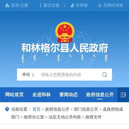
登录/注册
蒙古文版
长辈版
无障碍浏览
本站
网站首页
走进和林
要闻动态
政府信息公开
当前位置：
首页
>
政府信息公开
>
部门信息公开
>
县政府组成
政务服务
政民互动
政府数据
专题专栏
部门
>
政府办公室
>
法定主动公开内容
>
政府文件