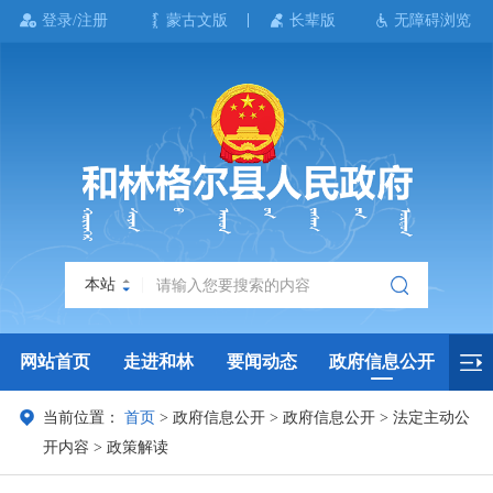
登录/注册
蒙古文版
长辈版
无障碍浏览
本站
网站首页
走进和林
要闻动态
政府信息公开
当前位置：
首页
>
政府信息公开
>
政府信息公开
>
法定主动公
政务服务
政民互动
政府数据
专题专栏
开内容
>
政策解读