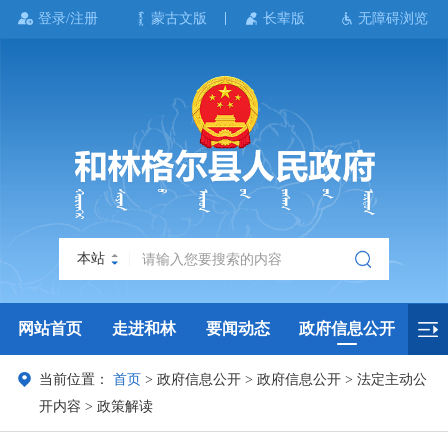
登录/注册
蒙古文版
长辈版
无障碍浏览
本站
网站首页
走进和林
要闻动态
政府信息公开
当前位置：
首页
>
政府信息公开
>
政府信息公开
>
法定主动公
政务服务
政民互动
政府数据
专题专栏
开内容
>
政策解读