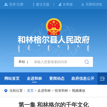
登录/注册
蒙古文版
长辈版
无障碍浏览
本站
网站首页
走进和林
要闻动态
政府信息公开
当前位置：
首页
>
走进和林
>
投资和林
>
视频播放
政务服务
政民互动
政府数据
专题专栏
第一集 和林格尔的千年文化