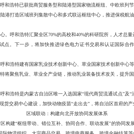
呼和浩特已获批商贸服务型和陆港型国家物流枢纽、中欧班列节
陆港打造区域班列集散中心和多式联运枢纽中心，推进保税航油
。呼和浩特汇聚全区70%的高校和40%的科研院所，人才总量达7
试点。下一步，将加快推进绿色电力证书交易和认证国际合
呼和浩特建有国家乳业技术创新中心、草业国家技术创新中心等
特将聚焦乳业、草业全产业链，推动乳业装备技术攻关，提升国
呼和浩特是内蒙古自治区唯一入选国家“现代商贸流通试点”及“
品现货交易中心建设，加快动物疫苗“走出去”，将自治区首府的
区域联动：构建向北开放协同发展体系
区构建“枢纽带动、错位互补、协同合作、联动发展”的协同发展
在国际物流组织、大宗商品交易、跨境电商服务、跨境金融结算