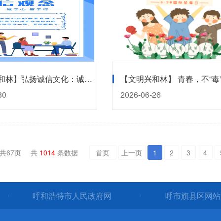
【文明兴和林】弘扬诚信文化：诚于心，信于行！
【文明兴和林】 青春，不“毒
30
2026-06-26
共
67
页
共
1014
条数据
首页
上一页
1
2
3
4
呼和浩特市人民政府网
呼市旗县区网