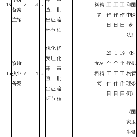
15
√
4
2
料精
工
工
工
和国
备案
查、
批
简
作
作
作
中医
注销
出证
流
日
日
日
药
环节
程
法》
优化
优
20
1
19
《医
受理
化
诊所
无材
个
个
个
疗机
审
审
16
执业
√
4
2
料精
工
工
工
构管
查、
批
备案
简
作
作
作
理条
出证
流
日
日
日
例》
环节
程
《国
家卫
生健