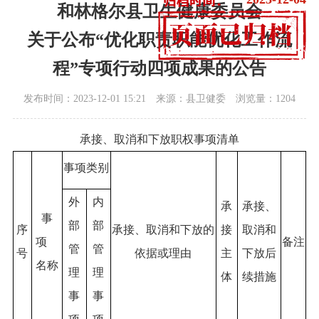
和林格尔县卫生健康委员会
关于公布“优化职责职能优化工作流
程”专项行动四项成果的公告
发布时间：2023-12-01 15:21
来源：县卫健委
浏览量：1204
承接、取消和下放职权事项清单
事项类别
外
内
承
承接、
事
部
部
序
承接、取消和下放的
接
取消和
项
备注
管
管
号
依据或理由
主
下放后
名称
理
理
体
续措施
事
事