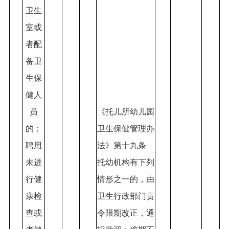
卫生
室或
者配
备卫
生保
健人
员
《托儿所幼儿园
的；
卫生保健管理办
聘用
法》第十九条
未进
托幼机构有下列
行健
情形之一的，由
康检
卫生行政部门责
查或
令限期改正，通