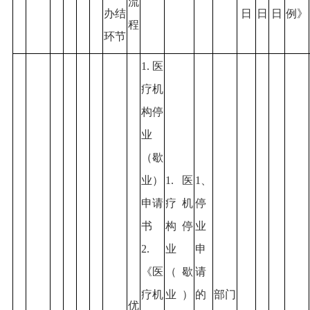
流
办结
日
日
日
例》
程
环节
1.医
疗机
构停
业
（歇
业）
1.医
1、
申请
疗机
停
书
构停
业
2.
业
申
《医
（歇
请
疗机
业）
的
部门
优