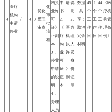
构执
申请
说
数据
45
1
44
《医
医疗
化
优化
业许
书
明
共
个
个
个
疗机
机构
审
4
√
4
3
受理
可
2.
2、
享；
工
工
工
构管
申请
批
审查
证》
《医
办
取消
作
作
作
理条
停业
流
正副
疗机
理
冗余
日
日
日
例》
程
本
构执
人
材料
3、
业许
员
停业
可
身
申请
证》
份
的说
正副
证
明
本
明
4、
办理
人员