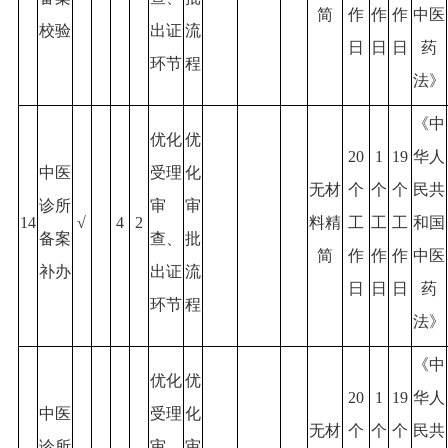
简
作
作
作
中医
校验
出证
流
日
日
日
药
环节
程
法》
《中
优化
优
20
1
19
华人
中医
受理
化
无材
个
个
个
民共
诊所
审
审
14
√
4
2
料精
工
工
工
和国
备案
查、
批
简
作
作
作
中医
补办
出证
流
日
日
日
药
环节
程
法》
《中
优化
优
20
1
19
华人
中医
受理
化
无材
个
个
个
民共
诊所
审
审