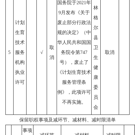
国务院于2021年
林
9月发布《关于
格
计划
废止部分行政法
尔
生育
规的决定》（中
县
技术
华人民共和国国
取
卫
5
服务
√
务院令第747
取消
消
生
机构
号），废止了
健
执业
《计划生育技术
康
许可
服务管理条
委
例》，此项许可
员
不再实施。
会
保留职权事项及减环节、减材料、减时限清单
事项