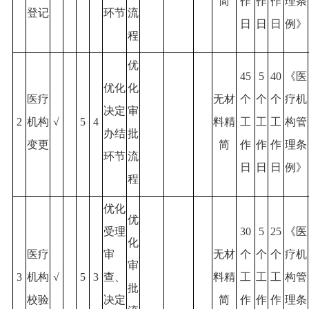
简
作
作
作
理条
登记
环节
流
日
日
日
例》
程
优
45
5
40
《医
优化
化
医疗
无材
个
个
个
疗机
决定
审
2
机构
√
5
4
料精
工
工
工
构管
办结
批
变更
简
作
作
作
理条
环节
流
日
日
日
例》
程
优化
优
受理
30
5
25
《医
化
医疗
审
无材
个
个
个
疗机
审
3
机构
√
5
3
查、
料精
工
工
工
构管
批
校验
决定
简
作
作
作
理条