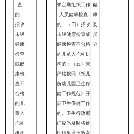
查
未定期组织工作
健
的；
人员健康检查
康
招收
的；（四）招收
委
未经
未经健康检查或
员
健康
健康检查不合格
会
检查
的儿童入托幼机
或健
构的；（五）未
康检
严格按照《托儿
查不
所幼儿园卫生保
合格
健工作规范》开
的儿
展卫生保健工作
童入
的。卫生行政部
托幼
门应当及时将处
机构
理结果通报教育