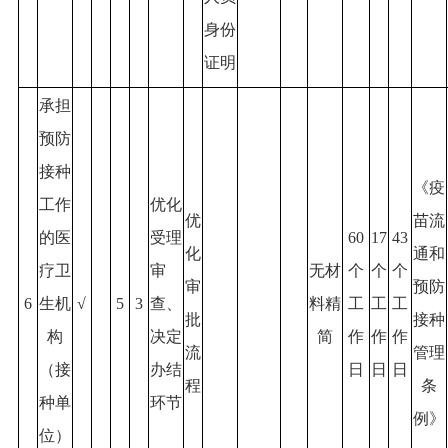
身份
证明
承担
预防
接种
《疫
工作
优化
优
苗流
的医
受理
60
17
43
化
通和
疗卫
审
无材
个
个
个
审
预防
6
生机
√
5
3
查、
料精
工
工
工
批
接种
构
决定
简
作
作
作
流
管理
（接
办结
日
日
日
程
条
种单
环节
例》
位）