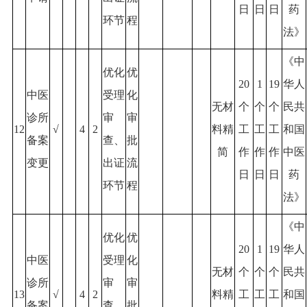
日
日
日
药
环节
程
法》
《中
优化
优
20
1
19
华人
中医
受理
化
无材
个
个
个
民共
诊所
审
审
12
√
4
2
料精
工
工
工
和国
备案
查、
批
简
作
作
作
中医
变更
出证
流
日
日
日
药
环节
程
法》
《中
优化
优
20
1
19
华人
中医
受理
化
无材
个
个
个
民共
诊所
审
审
13
√
4
2
料精
工
工
工
和国
备案
查、
批