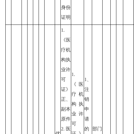
身份
证明
1.
《医
疗机
构执
业许
1.
可
1、
《医
证》
注
疗机
正、
销
构执
副本
申
业许
原件
请
可
2.医
的
部门
优
证》