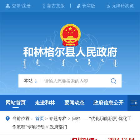
登录/注册
蒙古文版
长辈版
无障碍浏览
本站
网站首页
走进和林
要闻动态
政府信息公开
当前位置：
首页
>
专题专栏
>
归档——“优化职能职责 优化工
政务服务
政民互动
政府数据
专题专栏
作流程”专项行动
>
政府部门
2023-12-04