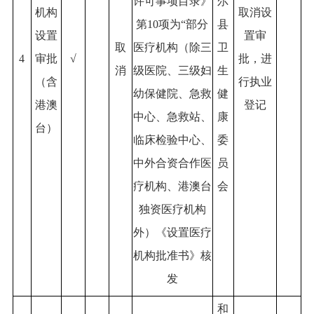
许可事项目录》
尔
机构
取消设
第10项为“部分
县
设置
置审
取
医疗机构（除三
卫
4
审批
√
批，进
消
级医院、三级妇
生
（含
行执业
幼保健院、急救
健
港澳
登记
中心、急救站、
康
台）
临床检验中心、
委
中外合资合作医
员
疗机构、港澳台
会
独资医疗机构
外）《设置医疗
机构批准书》核
发
和