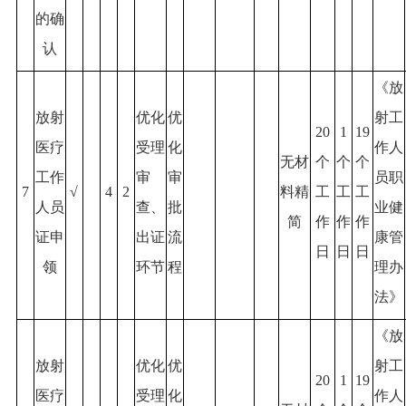
的确
认
《放
放射
优化
优
射工
20
1
19
医疗
受理
化
作人
无材
个
个
个
工作
审
审
员职
7
√
4
2
料精
工
工
工
人员
查、
批
业健
简
作
作
作
证申
出证
流
康管
日
日
日
领
环节
程
理办
法》
《放
放射
优化
优
射工
20
1
19
医疗
受理
化
作人