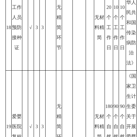
华人
工作
无
20
10
10
民共
人员
精
无材
个
个
个
和国
18
预防
√
3
3
简
料精
工
工
工
传染
接种
环
简
作
作
作
病防
证
节
日
日
日
治
法》
《国
家卫
生计
无
180
90
90
生委
爱婴
精
无材
个
个
个
关于
19
医院
√
3
3
简
料精
自
自
自
开展
复核
环
简
然
然
然
爱婴