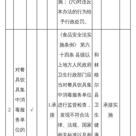
施； (六)对违反
本办法的行为给
予行政处罚。
《食品安全法实
施条例》 第六
十四条 县级以
和
上地方人民政府
林
对餐
卫生行政部门应
格
具饮
当对餐具饮具集
尔
具集
中消毒服务单位
县
中消
1.承
进行监督检查，
卫
承接实
2
毒服
√
接
发现不符合法
生
施
务单
律、法规、国家
健
位的
相关标准以及相
康