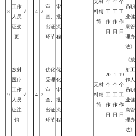
无材
个
个
个
工作
审
审
员职
8
√
4
2
料精
工
工
工
人员
查、
批
业健
简
作
作
作
证变
出证
流
康管
日
日
日
更
环节
程
理办
法》
《放
放射
优化
优
射工
20
1
19
医疗
受理
化
作人
无材
个
个
个
工作
审
审
员职
9
√
4
2
料精
工
工
工
人员
查、
批
业健
简
作
作
作
证注
出证
流
康管
日
日
日
销
环节
程
理办
法》