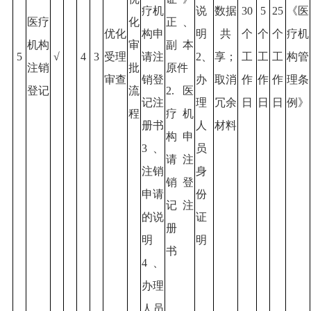
疗机
说
数据
30
5
25
《医
医疗
化
正、
优化
构申
明
共
个
个
个
疗机
机构
审
副本
5
√
4
3
受理
请注
2、
享；
工
工
工
构管
注销
批
原件
审查
销登
办
取消
作
作
作
理条
登记
流
2.医
记注
理
冗余
日
日
日
例》
程
疗机
册书
人
材料
构申
3、
员
请注
注销
身
销登
申请
份
记注
的说
证
册
明
明
书
4、
办理
人员