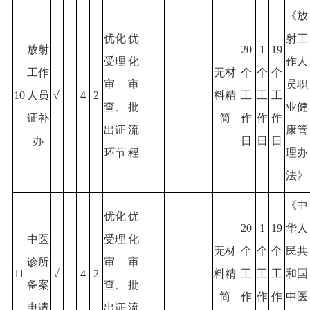
《放
优化
优
射工
放射
20
1
19
受理
化
作人
工作
无材
个
个
个
审
审
员职
10
人员
√
4
2
料精
工
工
工
查、
批
业健
证补
简
作
作
作
出证
流
康管
办
日
日
日
环节
程
理办
法》
《中
优化
优
20
1
19
华人
中医
受理
化
无材
个
个
个
民共
诊所
审
审
11
√
4
2
料精
工
工
工
和国
备案
查、
批
简
作
作
作
中医
申请
出证
流