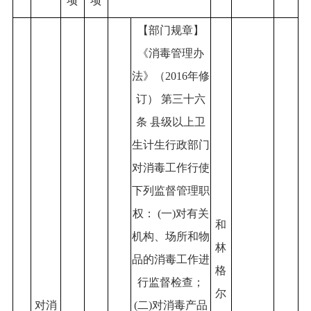
项
项
【部门规章】
《消毒管理办
法》（2016年修
订） 第三十六
条 县级以上卫
生计生行政部门
对消毒工作行使
下列监督管理职
权： (一)对有关
和
机构、场所和物
林
品的消毒工作进
格
行监督检查；
尔
对消
(二)对消毒产品