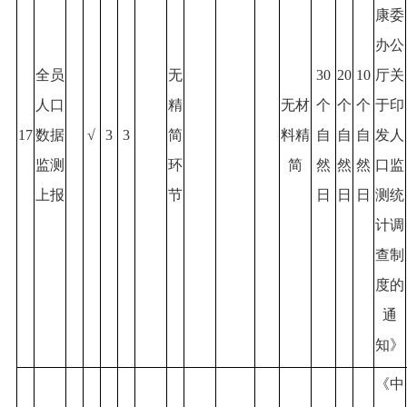
康委
办公
全员
无
30
20
10
厅关
人口
精
无材
个
个
个
于印
17
数据
√
3
3
简
料精
自
自
自
发人
监测
环
简
然
然
然
口监
上报
节
日
日
日
测统
计调
查制
度的
通
知》
《中