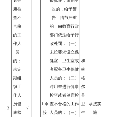
者健
报批评；逾期不
康检
改的，给予警
查不
告；情节严重
合格
的，由教育行政
的工
部门依法给予行
作人
政处罚：（一）
员
未按要求设立保
的；
健室、卫生室或
和
未定
者配备卫生保健
林
期组
人员的；（二）
格
织工
聘用未进行健康
尔
作人
检查或者健康检
县
员健
1.承
查不合格的工作
卫
承接实
3
√
康检
接
人员的；（三）
生
施