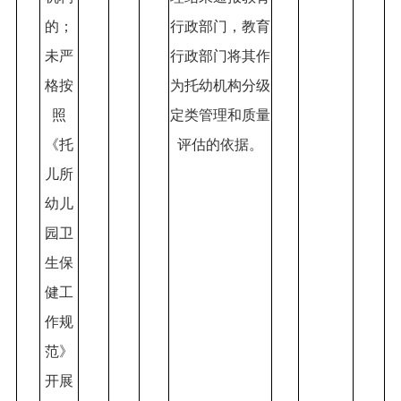
的；
行政部门，教育
未严
行政部门将其作
格按
为托幼机构分级
照
定类管理和质量
《托
评估的依据。
儿所
幼儿
园卫
生保
健工
作规
范》
开展