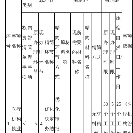
减环节
减材料
减时限
类别
压
权
内
精
精
缩
原
现
现所
原
现
序
事项
事项
责
部
简
简
自
办
办
精简
原材
需要
办
办
号
名称
依据
清
管
环
材
精简
然
理
理
环节
料名
的材
理
理
单
理
节
料
方式
日/
环
环
名称
称
料名
时
时
事
事
方
名
工
节
节
称
限
限
项
项
式
称
作
日
优
30
5
25
《医
医疗
优化
化
无材
个
个
个
疗机
机构
决定
审
1
√
5
4
料精
工
工
工
构管
执业
办结
批