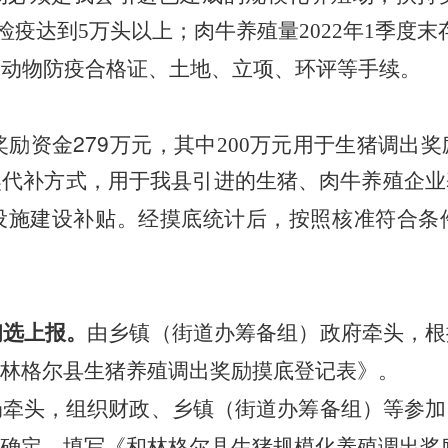
栏检疫达到5万头以上；肉牛养殖量2022年1季度末
、
。
动物防疫合格证、土地、立项、环评等手续
奖励资金
279
万元，
其中200万元用于生猪调出
奖代补方式，用于我县引进的生猪、肉牛养殖企业
按
核准符合条
设施建设补贴。经摸底统计后，
照
初选上报。
由乡镇（
）政府牵头，根
街道办筹备组
林
县生猪
奖励
登记表
。
格尔
养殖调出
摸底
》
局牵头，组织财政
（
）
参加
、乡镇
街道办筹备组
等
确定
和林
县生猪
奖
，填写《
格尔
规模化养殖调出