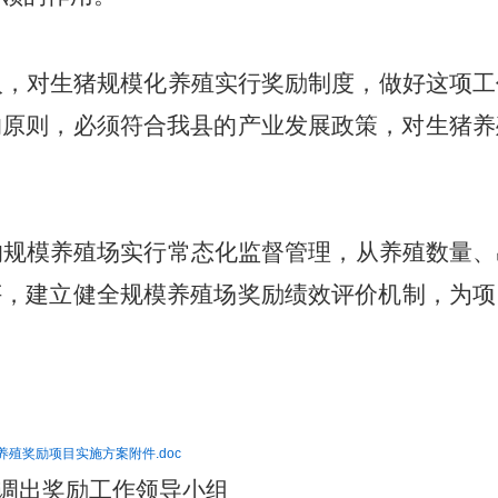
入，对生猪规模化养殖实行奖励制度，做好这项工
的原则，
对
养
必须符合我县的产业发展政策，
生猪
实行
从养殖数量、
的规模养殖场
常态化监督管理，
评，建立
养殖
奖励绩效评价机制
健全规模
场
，为项
养殖奖励项目实施方案附件.doc
调出
奖励
工作
领导小组