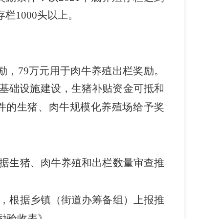
存栏1000头以上。
奖励，79万元用于肉牛养殖出栏奖励。
基础设施建设，生猪补贴资金可抵和
件的生猪
给予奖
、肉牛规模化养殖场
据
审查推
生猪、肉牛养殖和出栏数量
，根据乡镇（
）上报推
街道办筹备组
励
表
。
验收
》