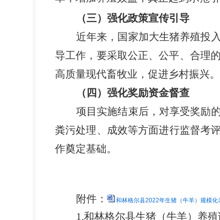
（三）强化政策宣传引导
近年来，国家加大
投
生猪养殖
导工作，要采取公正、公平、合理
现代畜牧业
。
高质量
，促进乡村振兴
（四）强化
奖励资金督查
项目
实施结束后，对享受奖励
粪污
、成效等方面进行
处理
监督考
。
作奠定基础
附件：
和林格尔县2022年生猪（牛羊）规模化
1.和林
格尔
县生猪（牛羊）
养殖