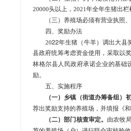
20000头以上，2021年全年生猪出
养殖
必须
（三）
场
有营业执照
四、
奖励办法
22
年生猪
调出大县
20
（牛羊）
县政府统筹考虑资金使用，采取以
林格尔县人民政府承诺企业的基础
励
。
五、实施程序
（一）乡镇（
）
街道办筹备组
荐出奖励支持的养殖
，并填报
和
场
《
（二）部门核查
。
由农牧
审定
荐的养殖
户
进行联合审核
场（
）
验收