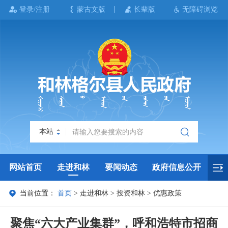
登录/注册
蒙古文版
长辈版
无障碍浏览
本站
网站首页
走进和林
要闻动态
政府信息公开
当前位置：
首页
>
走进和林
>
投资和林
>
优惠政策
政务服务
政民互动
政府数据
专题专栏
聚焦“六大产业集群”，呼和浩特市招商