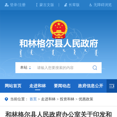
登录/注册
蒙古文版
长辈版
无障碍浏览
本站
网站首页
走进和林
要闻动态
政府信息公开
当前位置：
首页
>
走进和林
>
投资和林
>
优惠政策
政务服务
政民互动
政府数据
专题专栏
和林格尔县人民政府办公室关于印发和