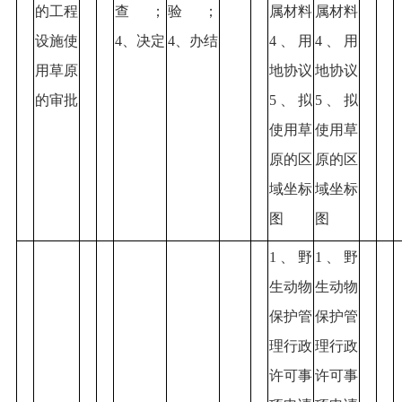
的工程
查；
验；
属材料
属材料
设施使
4、决定
4、办结
4、用
4、用
用草原
地协议
地协议
的审批
5、拟
5、拟
使用草
使用草
原的区
原的区
域坐标
域坐标
图
图
1、野
1、野
生动物
生动物
保护管
保护管
理行政
理行政
许可事
许可事