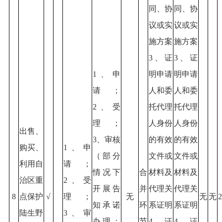
同、协
同、协
议或实
议或实
施方案
施方案
3、证
3、证
1、申
明申请
明申请
请；
人和委
人和委
2、受
托代理
托代理
理；
人身份
人身份
出售、
3、审核
的有效
的有效
购买、
1、申
（部分
文件或
文件或
利用自
请；
情况下
合
材料及
材料及
治区重
2、受
开展告
并
代理关
代理关
8
点保护
√
理；
无
无
无
2
知承诺
环
系证明
系证明
陆生野
3、审
办理；
节
4、证
4、证