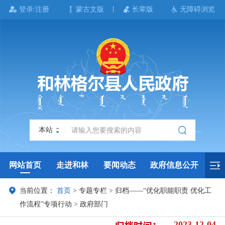
登录/注册
蒙古文版
长辈版
无障碍浏览
本站
网站首页
走进和林
要闻动态
政府信息公开
当前位置：
首页
>
专题专栏
>
归档——“优化职能职责 优化工
政务服务
政民互动
政府数据
专题专栏
作流程”专项行动
>
政府部门
2023-12-04