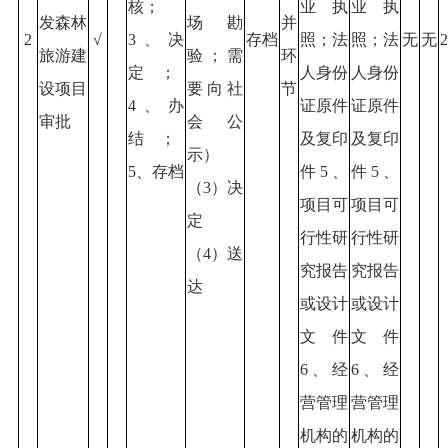
核；
业执
业执
发森林
场勘
并
2
√
3、决
存档
照；法
照；法
无
无
2
旅游建
验；需
环
定；
人身份
人身份
设项目
要向社
节
4、办
证原件
证原件
审批
会公
结；
及复印
及复印
示）
5、存档
件5、
件5、
（3）决
项目可
项目可
定
行性研
行性研
（4）送
究报告
究报告
达
或设计
或设计
文件
文件
6、经
6、经
营管理
营管理
机构的
机构的