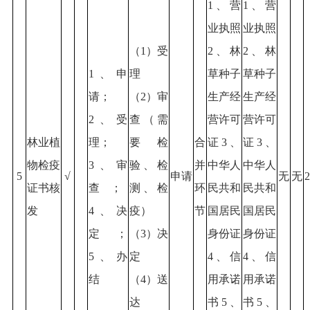
1、营
1、营
业执照
业执照
（1）受
2、林
2、林
1、申
理
草种子
草种子
请；
（2）审
生产经
生产经
2、受
查（需
营许可
营许可
林业植
理；
要检
合
证3、
证3、
物检疫
3、审
验、检
并
中华人
中华人
5
√
申请
无
无
2
证书核
查；
测、检
环
民共和
民共和
发
4、决
疫）
节
国居民
国居民
定；
（3）决
身份证
身份证
5、办
定
4、信
4、信
结
（4）送
用承诺
用承诺
达
书5、
书5、