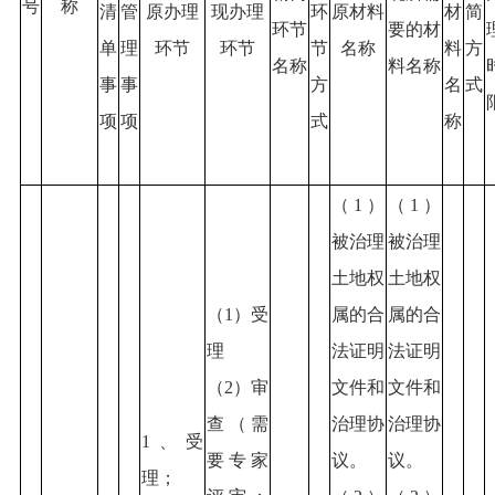
号
称
清
管
原办理
现办理
环
原材料
材
简
环节
要的材
单
理
环节
环节
节
名称
料
方
名称
料名称
事
事
方
名
式
项
项
式
称
（1）
（1）
被治理
被治理
土地权
土地权
（1）受
属的合
属的合
理
法证明
法证明
（2）审
文件和
文件和
查（需
治理协
治理协
1、受
要专家
议。
议。
理；