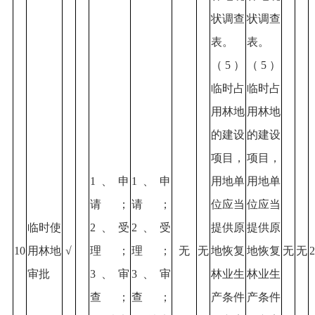
状调查
状调查
表。
表。
（5）
（5）
临时占
临时占
用林地
用林地
的建设
的建设
项目，
项目，
1、申
1、申
用地单
用地单
请；
请；
位应当
位应当
临时使
2、受
2、受
提供原
提供原
10
用林地
√
理；
理；
无
无
地恢复
地恢复
无
无
2
审批
3、审
3、审
林业生
林业生
查；
查；
产条件
产条件