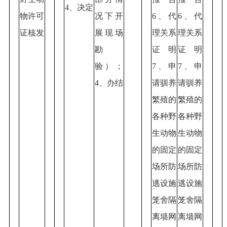
4、决定
物许可
况下开
6、代
6、代
证核发
展现场
理关系
理关系
勘
证明
证明
验）；
7、申
7、申
4、办结
请驯养
请驯养
繁殖的
繁殖的
各种野
各种野
生动物
生动物
的固定
的固定
场所防
场所防
逃设施
逃设施
笼舍隔
笼舍隔
离墙网
离墙网