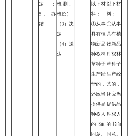
定；
检测、
以下材
以下材
5、办
检疫）
料：
料：
结
（3）决
①从事
①从事
定
具有植
具有植
（4）送
物新品
物新品
达
种权林
种权林
草种子
草种子
生产经
生产经
营的，
营的，
还应当
还应当
提供品
提供品
种权人
种权人
的书面
的书面
同意。
同意。