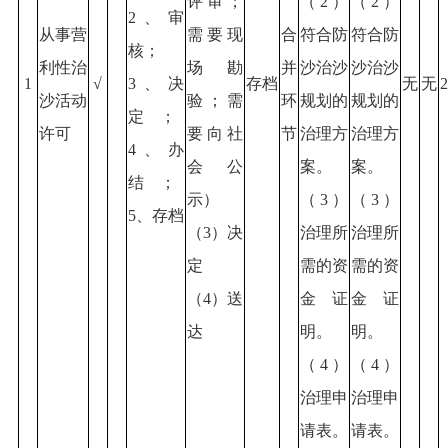
评审；
（2）
（2）
2、审
从事营
需要现
合
符合防
符合防
核；
利性治
场勘
并
沙治沙
沙治沙
1
√
3、决
存档
无
无
2
沙活动
验；需
环
规划的
规划的
定；
许可
要向社
节
治理方
治理方
4、办
会公
案。
案。
结；
示）
（3）
（3）
5、存档
（3）决
治理所
治理所
定
需的资
需的资
（4）送
金证
金证
达
明。
明。
（4）
（4）
治理申
治理申
请表。
请表。