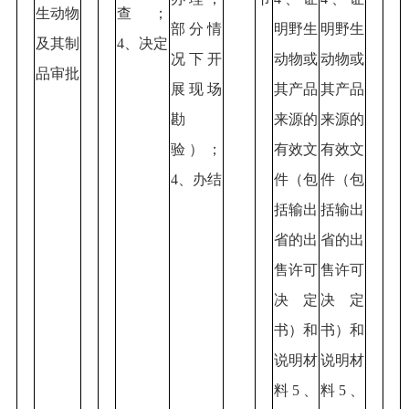
生动物
查；
部分情
明野生
明野生
及其制
4、决定
况下开
动物或
动物或
品审批
展现场
其产品
其产品
勘
来源的
来源的
验）；
有效文
有效文
4、办结
件（包
件（包
括输出
括输出
省的出
省的出
售许可
售许可
决定
决定
书）和
书）和
说明材
说明材
料5、
料5、