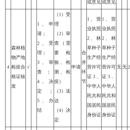
或意见
或意见
（1）受
1、营
1、营
1、申
理
业执照
业执照
请；
（2）审
2、林
2、林
2、受
查（需
森林植
草种子
草种子
理；
要检
合
物产地
生产经
生产经
3、审
验、检
并
4
检疫合
√
申请
营许可
营许可
无
无
2
查；
测、检
环
格证核
证3、
证3、
4、决
疫）
节
发
中华人
中华人
定；
（3）送
民共和
民共和
5、办
达
国居民
国居民
结
（4）决
身份证
身份证
定