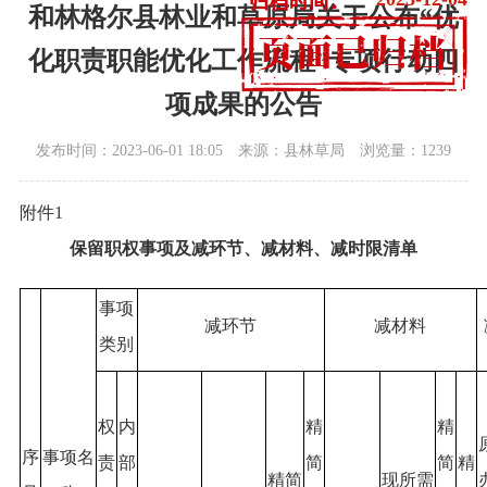
和林格尔县林业和草原局关于公布“优
化职责职能优化工作流程”专项行动四
项成果的公告
发布时间：2023-06-01 18:05
来源：县林草局
浏览量：1239
附件1
保留职权事项及减环节、减材料、减时限清单
事项
减环节
减材料
类别
权
内
精
精
序
事项名
责
部
简
简
精
精简
现所需