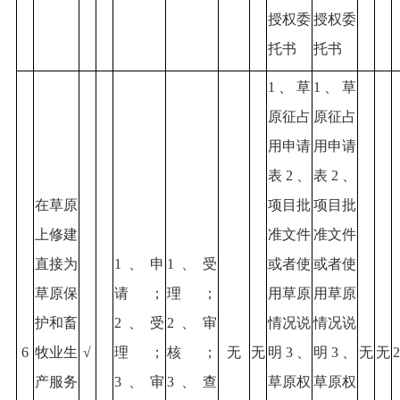
授权委
授权委
托书
托书
1、草
1、草
原征占
原征占
用申请
用申请
表2、
表2、
在草原
项目批
项目批
上修建
准文件
准文件
直接为
1、申
1、受
或者使
或者使
草原保
请；
理；
用草原
用草原
护和畜
2、受
2、审
情况说
情况说
6
牧业生
√
理；
核；
无
无
明3、
明3、
无
无
2
产服务
3、审
3、查
草原权
草原权