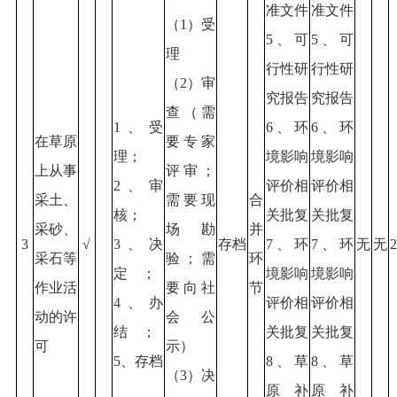
准文件
准文件
（1）受
5、可
5、可
理
行性研
行性研
（2）审
究报告
究报告
查（需
1、受
6、环
6、环
在草原
要专家
理；
境影响
境影响
上从事
评审；
2、审
评价相
评价相
采土、
需要现
合
核；
关批复
关批复
采砂、
场勘
并
3
√
3、决
存档
7、环
7、环
无
无
2
采石等
验；需
环
定；
境影响
境影响
作业活
要向社
节
4、办
评价相
评价相
动的许
会公
结；
关批复
关批复
可
示）
5、存档
8、草
8、草
（3）决
原补
原补