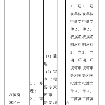
1、建
1、建
设单位
设单位
申请文
申请文
件2、
件2、
权属证
权属证
明材料
明材料
3、立
3、立
（1）受
项、环
项、环
理
境评审
境评审
（2）审
等相关
等相关
查（需
1、受
批准文
批准文
要专家
理；
件4、
件4、
在国有
评审；
2、审
工商营
工商营
林区开
需要现
合