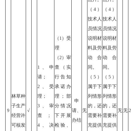
（4）
（4）
技术人
技术人
员情况
员情况
（1）受
说明材
说明材
理
料及劳
料及劳
（2）审
动合
动合
1、申
查（实
同。
同。
请；
行告知
（5）
（5）
2、受
承诺办
属于下
属于下
林草种
理；
理；部
列情形
列情形
申
子生产
3、审
分情况
的，还
的，还
9
√
请、
无
无
无
2
经营许
查；
下开展
需要补
需要补
办结
可核发
4、决
检验、
充提供
充提供