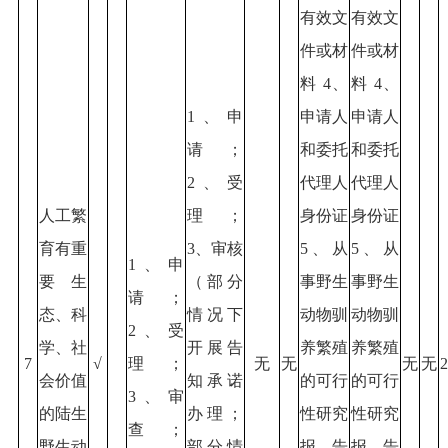
有效文
有效文
件或材
件或材
料 4、
料 4、
1、申
申请人
申请人
请；
和委托
和委托
2、受
代理人
代理人
人工繁
理；
身份证
身份证
育有重
3、审核
5、从
5、从
1、申
要生
（部分
事野生
事野生
请；
态、科
情况下
动物驯
动物驯
2、受
学、社
开展告
养繁殖
养繁殖
7
√
理；
无
无
无
无
2
会价值
知承诺
的可行
的可行
3、审
的陆生
办理；
性研究
性研究
查；
野生动
部分情
报告
报告