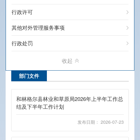
办公地址： 和林格尔县城关镇新民街北
行政许可
102号
其他对外管理服务事项
联系电话： 0471-7191467
办公时间： 上午8:30-12:00，下午2:30-
行政处罚
5:30（节假日及双休日除外）
重点项目建设
收起
应急管理
部门文件
财政预决算
和林格尔县林业和草原局2026年上半年工作总
政府采购
结及下半年工作计划
招考录用
发布日期： 2026-07-23
建议提案办理