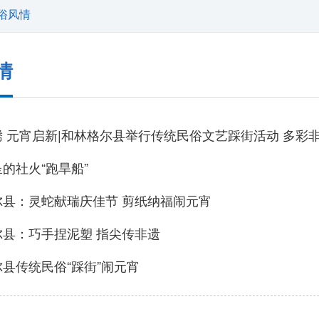
俗风情
情
 元宵启新|和林格尔县举行传统民俗文艺踩街活动 多彩
的社火“跑旱船”
尔县：灵蛇献瑞庆佳节 剪纸纳福闹元宵
尔县：巧手捏泥塑 指尖传非遗
县传统民俗“踩街”闹元宵