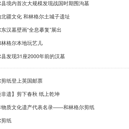
尔县境内首次大规模发现战国时期围沟墓
的北疆文化 和林格尔土城子遗址
东汉墓壁画“全息摹复”展出
和林格尔本地玩艺儿
县发现31座2000年前的汉墓
尔剪纸登上英国邮票
级非遗】剪下春秋 纸上乾坤
非物质文化遗产代表名录——和林格尔剪纸
尔剪纸