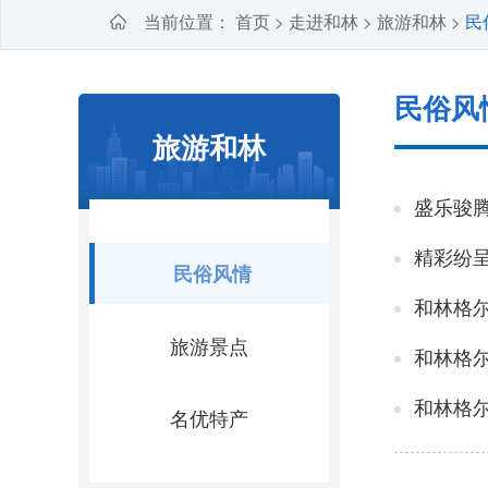
当前位置：
首页
走进和林
旅游和林
民
>
>
>
民俗风
旅游和林
盛乐骏腾
精彩纷呈
民俗风情
和林格
旅游景点
和林格
和林格尔
名优特产